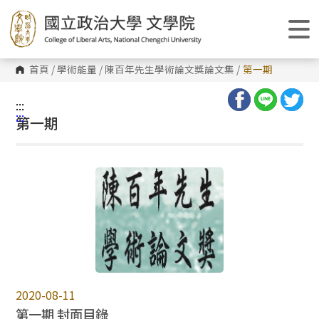
跳
到
主
要
內
容
首頁
/
學術能量
/
陳百年先生學術論文獎論文集
/
第一期
區
塊
:::
:::
第一期
2020-08-11
第一期 封面目錄