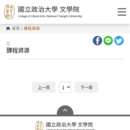
跳
到
主
要
內
容
首頁
/
課程資源
區
塊
:::
:::
課程資源
上一頁
下一頁