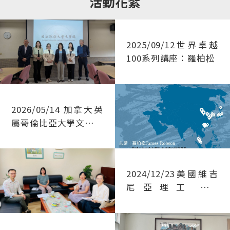
活動花絮
院「研究成果獎勵細
「教育部學海築夢實習
則」辦理。 二、申請資
計畫審查會議」審議本
格：本院專任教師。
校「學海築夢計畫」申
三、申請內容：依據前
請案之推薦序；「新南
2025/09/12世界卓越
一年度
向學海築夢計畫」則由
100系列講座：羅柏松
（114.1.1~114.12.31）
國合處彙整後向教育部
之研究成果。 四、申請
委辦單位申請。 （四）
程序：申請人應於本校
115年9月16日前，請
教師論著目錄資料庫登
各計畫主持人至學海計
錄後，連同申請表及相
畫系統填寫計畫內容完
2026/05/14 加拿大英
關證明文件，由系所初
竣。
屬哥倫比亞大學文學院
審彙整後送院辦公室，
來訪
完成申請程序。已登錄
資料，不需另附審查證
明。 五、申請截止時
間：115年10月1日
2024/12/23美國維吉
（四）12：00以前交
尼亞理工大學
付。 六、檢附：「來
（Virginia Tech）宗
函」（附件01）、「國
教與文化系倪湛舸副教
立政治大學學術及研究
授來訪
單位研究成果獎勵辦