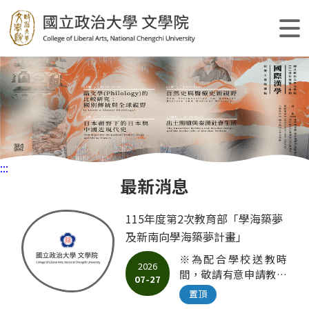
跳
到
主
要
內
容
區
塊
:::
最新消息
115年度第2次教育部「學海築夢
及新南向學海築夢計畫」
※為配合學校送教時
2026
間，敬請有意申請教師
07-27
於115年8月10日
置頂
（一）前送教計畫書紙