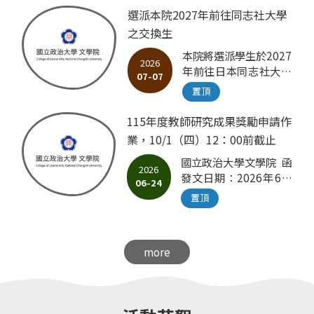
本＆電子檔至本院，以
選派本院2027年前往同志社大學
利討論推薦排序。 計畫
之交換生
申請方式：（摘要來
本院將選派學生於2027
文） （一）由本校專任
2026
年前往日本同志社大學
教師擔任計畫主持人，
07-07
進行交換 名 額：一年一
並向所屬學院提出申請
置頂
名或每半年一名 申請對
意向。 （二）115年8
象：本院學生（交換期
月24日前，由各學院將
115年度教師研究成果獎勵申請作
間需為註冊狀態） 即日
彙整核章後之學院推薦
業，10/1（四）12：00前截止
起受理報名，報名表請
表及計畫書紙本，併同
國立政治大學文學院 函
於2026年8月3日
電子檔送交本處。 1.
2026
發文日期：2026年6月
（一）12:00以前送至
「學海築夢計畫」各學
06-24
24日 主 旨：本院即日
文學院辦公室 報名表及
院至多可提報3案，倘
置頂
起開始受理115年度教
日本同志社大學提供之
欲推薦2案以上學海築
師研究成果獎勵申請作
參考資料請由附件下載
夢計畫申請案，請學院
業，有意申請者請依說
務必予以排序，並簡要
more
明辦理，請 查照。 說
敘明理由。 2.「新南向
明： 一、依據本校研發
學海築夢計畫」不限案
處來文政研發字第
數，亦無需排序。
1153100091號函及本
（三）由國合處召開