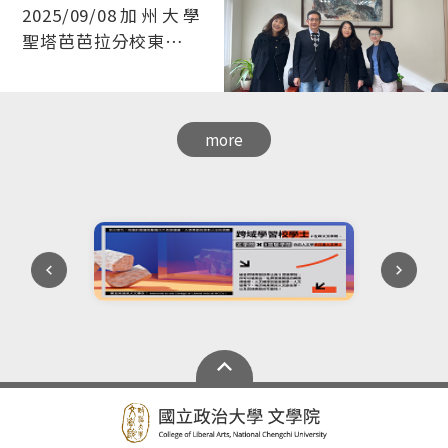
2025/09/08加州大學
法」（附件02）、
「115年度學術及研究
聖塔芭芭拉分校東亞系
單位研究成果獎勵經費
教授兼臺灣研究中心主
分配表」（附件03）、
任姜學豪教授來訪
「國立政治大學文學院
研究成果獎勵細則」
more
（附件04）、「院級會
議歷次研究獎勵金相關
決議」（附件05）及
「115年度申請表」
（附件06）等各乙份。