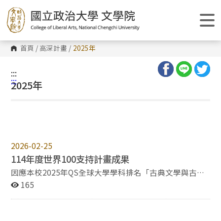
跳
到
主
要
內
容
首頁
/
高深計畫
/
2025年
區
塊
:::
:::
2025年
2026-02-25
114年度世界100支持計畫成果
因應本校2025年QS全球大學學科排名「古典文學與古代
史」榮列世界第三十二名，本院在「世界卓越100支持計
165
畫」補助下，整合中文系、歷史學系、哲學系以及華語文
碩博士學位學程的資源與策略，旨在全面提升本校人文學
門在QS評比中的國際聲譽與實質影響力。本計畫聚焦於