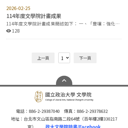
強化學術聲譽、深化國際合作、提升研究產出品質及培育
2026-02-25
青年學術人才，並結合各系所特色，發展前瞻研究主題與
114年度文學院計畫成果
建構國際學術網絡。 本年度在大型學術交流方面，本院
系所舉辦了13場國際會議與學術研討會，主題涵蓋古典
114年度文學院計畫成果簡述如下： 一、「豐壤：強化教
學、區域歷史研究、跨文化哲學思辨及華語文教學創新等
學創新精進學習環境」：分別補助3本學生出版刊物、6場
128
前瞻領域。會議共吸引超過400位海內外師生參與，提供
學生舉辦學術研討會、5位老師出國訪問、4場學生國内參
與國際前沿學界對話的重要平台，進而提高本院的學術能
訪活動等。 二、「通寰：推動學院國際化交流」：補助5
見度。 其次，在拓展合作關係方面，成果尤為顯著。本
本國際期刊出版、36位學生參與國際事務、11位國際學
年度共有22位國際知名學者，分別來自越南、韓國、日
者來訪、籌辦70場國内外學者專題演講、補助3位老師進
上一頁
下一頁
本、美國、英國、波蘭、挪威、比利時等國家來訪，與本
行國外移地教學等。 三、「鳴應：推動跨領域人才培育及
院師生進行多層次的學術交流、專題演講以及洽談未來合
特色領域研發」：補助1個跨領域學分學程、舉辦1場跨領
作的可能性，為未來雙方在師生交流、共同研究計畫及學
域學術活動。 四、「致用：強化產學連結交流」：舉辦
術資源共享方面，奠定了穩固且長遠的合作基礎。 此
22場實踐學習活動、補助25位學生參與國内外實習等。
外，為了培育師生的國際移動力，本院選派25名師生前往
未來將持續推動四個子計畫，預期能提升本院對學術社
韓國、比利時、挪威等國，實地參訪頂尖學術機構、參與
群、公共事務、社會實踐等面向之影響力，凸顯學院特
國際研討會、執行海外實習，以及直接與合作夥伴進行深
色。
度洽談。同時，本院也積極邀請合作夥伴回訪，藉此形成
雙向互惠國際合作模式，確保學術交流的持續性與實質
電話：886-2-29387040 傳真：886-2-29378632
性，共同為提升本校人文學門的國際影響力。
地址：台北市文山區指南路二段64號（百年樓2樓330217
政大文學院臉書/Facebook
室）