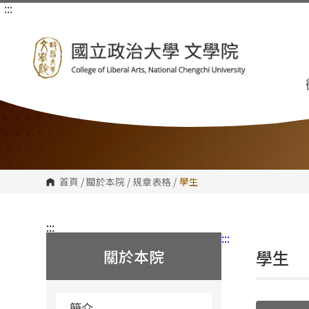
:::
跳
到
主
要
內
容
區
塊
首頁
/
關於本院
/
規章表格
/
學生
:::
:::
關於本院
學生
簡介