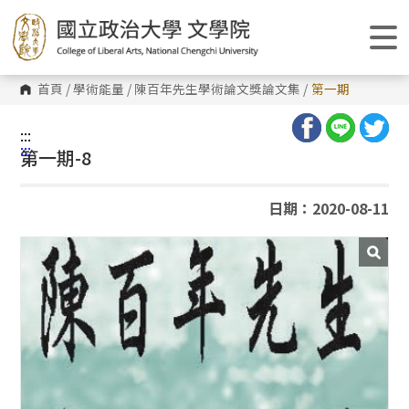
跳
到
主
要
內
容
首頁
/
學術能量
/
陳百年先生學術論文獎論文集
/
第一期
區
塊
:::
:::
第一期-8
日期：2020-08-11