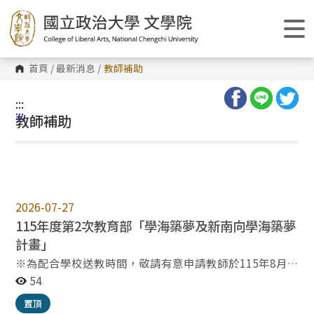
跳
到
主
要
內
容
首頁
/
最新消息
/
教師補助
區
塊
:::
:::
教師補助
2026-07-27
115年度第2次教育部「學海築夢及新南向學海築夢
計畫」
※為配合學校送教時間，敬請有意申請教師於115年8月
10日（一）前送教計畫書紙本＆電子檔至本院，以利討論
54
推薦排序。 計畫申請方式：（摘要來文） （一）由本校
置頂
專任教師擔任計畫主持人，並向所屬學院提出申請意向。