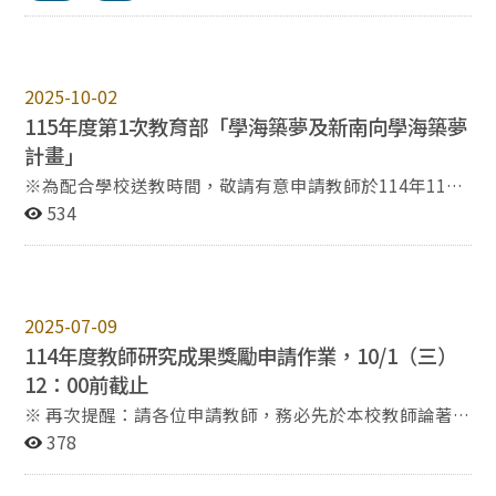
位研究成果獎勵經費分配表」（附件03）、「國立政治大
補助以一次為限 四、出版國際學術著作補助： （一）申
學文學院研究成果獎勵細則」（附件04）、「院級會議歷
請補助項目為外文學術著作編修、投稿，中文學術著作翻
次研究獎勵金相關決議」（附件05）及「115年度申請
譯。 （二）教研人員國際學術能量躍升補助申請表，請
表」（附件06）等各乙份。
系所主管簽章（附件1）。 （三）擬申請補助之中、外文
2025-10-02
論文全文紙本與電子檔。 （四）其他有利於審查之文
115年度第1次教育部「學海築夢及新南向學海築夢
件，如被接受投稿與出版證明等。 五、相關辦法： 國立
計畫」
政治大學文學院教研人員國際學術能量躍升補助施行辦法
※為配合學校送教時間，敬請有意申請教師於114年11月
（附件2）、研發處「國立政治大學學術研究補助辦法」
21日（五）前送教計畫書紙本＆電子檔至本院，以利討論
534
（附件3）。編修翻譯費補助標準請參考「國立政治大學
推薦排序。 計畫申請方式：（摘要來文） （一）由本校
譯稿及學術外文改稿潤稿費支給標準」（附件4）。 請於
專任教師擔任計畫主持人，並向所屬學院提出申請意向。
截止時間前將申請文件送交文學院專任助理 譚哲明小姐。
（二）114年12月10日前，由各學院將彙整核章後之學院
聯絡分機: 63640 聯絡信箱: jastamcm@nccu.edu.tw
推薦表及計畫書紙本，併同電子檔送交本處。 1.「學海築
2025-07-09
夢計畫」各學院至多可提報3案，倘欲推薦2案以上學海築
114年度教師研究成果獎勵申請作業，10/1（三）
夢計畫申請案，請學院務必予以排序，並簡要敘明理由。
2.「新南向學海築夢計畫」不限案數，亦無需排序。
12：00前截止
（三）由國合處召開「教育部學海築夢實習計畫審查會
※ 再次提醒：請各位申請教師，務必先於本校教師論著目
議」審議本校「學海築夢計畫」申請案之推薦序；「新南
錄資料庫登錄資料後，再提出申請，以利審查。 國立政
378
向學海築夢計畫」則由國合處彙整後向教育部委辦單位申
治大學文學院 函 發文日期：2025年7月9日 主 旨：本院
請。 （四）115年3月3日前，請各計畫主持人至學海計畫
即日起開始受理114年度教師研究成果獎勵申請作業，有