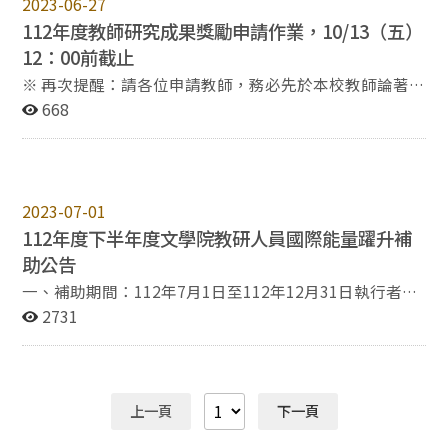
2023-06-27
112年度教師研究成果獎勵申請作業，10/13（五）
12：00前截止
※ 再次提醒：請各位申請教師，務必先於本校教師論著目
錄資料庫登錄資料後，再提出申請，以利審查。 國立政
668
治大學文學院 函 主 旨：本院即日起開始受理112年度教
師研究成果獎勵申請作業，有意申請者請依說明辦理，請
查照。 說 明： 一、依據本校研發處來文政研發字第
1120020150號函及本院「研究成果獎勵細則」辦理。
2023-07-01
二、申請資格：本院專任教師。 三、申請內容：依據前一
112年度下半年度文學院教研人員國際能量躍升補
年度（111.1.1~111.12.31）之研究成果。 四、申請程
序：申請人應於本校教師論著目錄資料庫登錄後，連同申
助公告
請表及相關證明文件，由系所初審彙整後送院辦公室，完
一、補助期間：112年7月1日至112年12月31日執行者，
成申請程序。已登錄資料，不需另附審查證明。 五、申請
皆可申請。 二、補助對象：本院教研人員皆可申請。
2731
截止時間：112年10月13日（五）12：00以前交付。
三、申請截止時間：112年11月17日（五）下午五點以前
六、檢附「國立政治大學學術及研究單位研究成果獎勵辦
交件。 四、出版國際學術著作補助： （一）申請補助項
法」、「112年度學術及研究單位研究成果獎勵經費分配
目為外文學術著作編修、投稿，中文學術著作翻譯。
表」、「國立政治大學文學院研究成果獎勵細則」、「院
（二）教研人員國際學術能量躍升補助申請表，請系所主
上一頁
下一頁
級會議歷次研究獎勵金相關決議」及「申請表」等各乙
管簽章（附件1）。 （三）擬申請補助之中、外文論文全
份。
文紙本與電子檔。 （四）其他有利於審查之文件，如被接