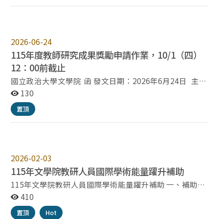
（二）115年8月24日前，由各學院將彙整核章後之學院
推薦表及計畫書紙本，併同電子檔送交本處。 1.「學海築
夢計畫」各學院至多可提報3案，倘欲推薦2案以上學海築
夢計畫申請案，請學院務必予以排序，並簡要敘明理由。
2026-06-24
2.「新南向學海築夢計畫」不限案數，亦無需排序。
115年度教師研究成果獎勵申請作業，10/1（四）
（三）由國合處召開「教育部學海築夢實習計畫審查會
12：00前截止
議」審議本校「學海築夢計畫」申請案之推薦序；「新南
國立政治大學文學院 函 發文日期：2026年6月24日 主
向學海築夢計畫」則由國合處彙整後向教育部委辦單位申
旨：本院即日起開始受理115年度教師研究成果獎勵申請
130
請。 （四）115年9月16日前，請各計畫主持人至學海計
作業，有意申請者請依說明辦理，請 查照。 說 明： 一、
畫系統填寫計畫內容完竣。
置頂
依據本校研發處來文政研發字第1153100091號函及本院
「研究成果獎勵細則」辦理。 二、申請資格：本院專任教
師。 三、申請內容：依據前一年度
（114.1.1~114.12.31）之研究成果。 四、申請程序：申
請人應於本校教師論著目錄資料庫登錄後，連同申請表及
2026-02-03
相關證明文件，由系所初審彙整後送院辦公室，完成申請
115年文學院教研人員國際學術能量躍升補助
程序。已登錄資料，不需另附審查證明。 五、申請截止時
115年文學院教研人員國際學術能量躍升補助 一、補助期
間：115年10月1日（四）12：00以前交付。 六、檢附：
間：115年1月1日至115年12月31日執行者，皆可申請。
410
「來函」（附件01）、「國立政治大學學術及研究單位研
二、補助對象：本院教研人員皆可申請。 三、申請截止
究成果獎勵辦法」（附件02）、「115年度學術及研究單
置頂
Hot
時間：115年8月31日（一）下午五點以前交件。 本年度