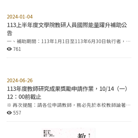
系統填寫計畫內容完竣。
意申請者請依說明辦理，請 查照。 說 明： 一、依據本校
研發處來文政研發字第1140022324號函及本院「研究成
2024-01-04
果獎勵細則」辦理。 二、申請資格：本院專任教師。
113上半年度文學院教研人員國際能量躍升補助公
三、申請內容：依據前一年度（113.1.1~113.12.31）之
研究成果。 四、申請程序：申請人應於本校教師論著目錄
告
資料庫登錄後，連同申請表及相關證明文件，由系所初審
一、補助期間：113年1月1日至113年6月30日執行者，皆
彙整後送院辦公室，完成申請程序。已登錄資料，不需另
可申請。 二、補助對象：本院教研人員皆可申請。 三、
761
附審查證明。 五、申請截止時間：114年10月1日（三）
申請截止時間：113年5月3日（五）下午五點以前交件。
12：00以前交付。 六、檢附：「來函」（附件01）、
四、出版國際學術著作補助： （一）申請補助項目為外文
「國立政治大學學術及研究單位研究成果獎勵辦法」（附
學術著作編修、投稿，中文學術著作翻譯。 （二）教研人
件02）、「114年度學術及研究單位研究成果獎勵經費分
員國際學術能量躍升補助申請表，請系所主管簽章（附件
配表」（附件03）、「國立政治大學文學院研究成果獎勵
2024-06-26
1）。 （三）擬申請補助之中、外文論文全文紙本與電子
細則」（附件04）、「院級會議歷次研究獎勵金相關決
113年度教師研究成果獎勵申請作業，10/14（一）
檔。 （四）其他有利於審查之文件，如被接受投稿與出版
議」（附件05）及「114年度申請表」（附件06）等各乙
證明等。 五、相關辦法： 國立政治大學文學院教研人員
12：00前截止
份。
國際學術能量躍升補助施行辦法（附件2）、研發處「國
※ 再次提醒：請各位申請教師，務必先於本校教師論著目
立政治大學學術研究補助辦法」（附件3）。 編修翻譯費
錄資料庫登錄資料後，再提出申請，以利審查。 國立政治
557
補助標準請參考「國立政治大學譯稿及學術外文改稿潤稿
大學文學院 函 發文日期：2024年6月26日 主 旨：本院
費支給標準」（附件4）及「中英譯稿費支給標準採中文
即日起開始受理113年度教師研究成果獎勵申請作業，有
字數計之」（附件5）。 請於截止時間前將申請文件送交
意申請者請依說明辦理，請 查照。 說 明： 一、依據本校
文學院兼任助理 譚哲明。 聯絡分機: 62358 聯絡信箱: