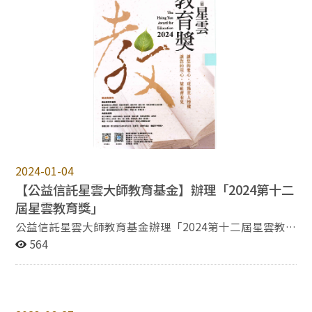
研發處來文政研發字第1130021300號函及本院「研究成
111151012@g.nccu.edu.tw
果獎勵細則」辦理。 二、申請資格：本院專任教師。
三、申請內容：依據前一年度（112.1.1~112.12.31）之
研究成果。 四、申請程序：申請人應於本校教師論著目錄
資料庫登錄後，連同申請表及相關證明文件，由系所初審
彙整後送院辦公室，完成申請程序。已登錄資料，不需另
附審查證明。 五、申請截止時間：113年10月14日（一）
12：00以前交付。 六、檢附01「來函」、02「國立政治
大學學術及研究單位研究成果獎勵辦法」、03「112年度
學術及研究單位研究成果獎勵經費分配表」、04「國立政
治大學文學院研究成果獎勵細則」、05「院級會議歷次研
究獎勵金相關決議」及06「113年度申請表」等各乙份。
2024-01-04
【公益信託星雲大師教育基金】辦理「2024第十二
屆星雲教育獎」
公益信託星雲大師教育基金辦理「2024第十二屆星雲教
育獎」，相關訊息詳如附件，歡迎申請。
564