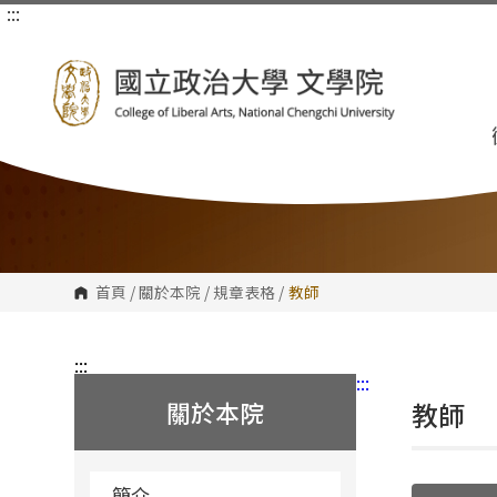
:::
跳
到
主
要
內
容
區
塊
首頁
/
關於本院
/
規章表格
/
教師
:::
:::
關於本院
教師
簡介