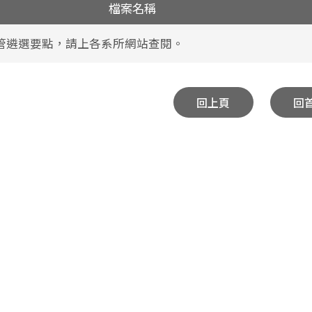
檔案名稱
管遴選要點，請上各系所網站查閱。
回上頁
回