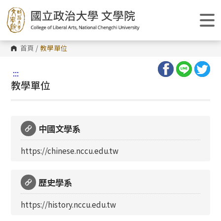
跳
到
主
要
內
容
首頁
/
教學單位
區
塊
:::
教學單位
中國文學系
https://chinese.nccu.edu.tw
歷史學系
https://history.nccu.edu.tw