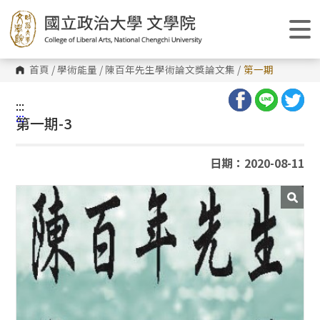
跳
到
主
要
內
容
首頁
/
學術能量
/
陳百年先生學術論文獎論文集
/
第一期
區
塊
:::
:::
第一期-3
日期：2020-08-11