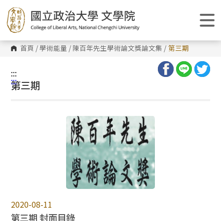
跳
到
主
要
內
容
首頁
/
學術能量
/
陳百年先生學術論文獎論文集
/
第三期
區
塊
:::
:::
第三期
2020-08-11
第三期 封面目錄