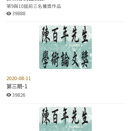
第9與10屆前三名獲獎作品
39888
2020-08-11
第三期-1
39826