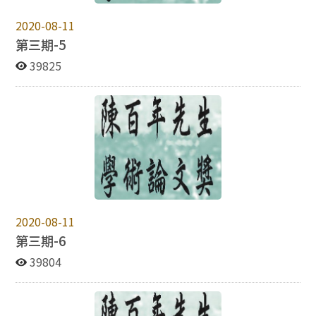
2020-08-11
第三期-5
39825
2020-08-11
第三期-6
39804