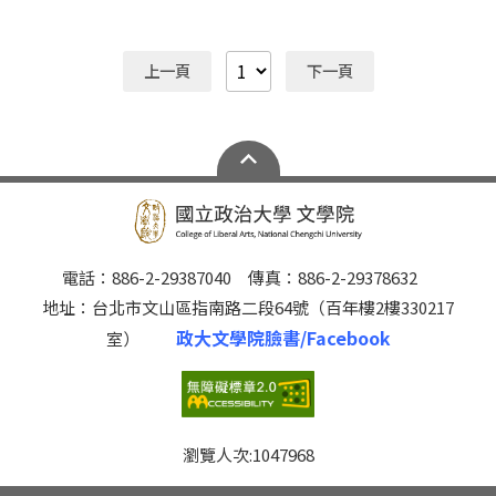
程您的參與。 2.近代台灣歷史與文化 /師資邀請中 3.國際
「近代東亞醫療與科技」4/27(一)~5/15(五)1200-1400
漢學研究 /因疫情因素，相關師資無法順利安排，經授課
二、「日本的中國論：日中關係史與中國近現代史研究」
教師確認後，本專班擬辦理停開程序，在此，擬請各研究
5/25(一)~5/29(五)1600-2000 三、「中國近代歷史與文
上一頁
下一頁
生協助於下週一(9/21)前辦理退課作業，本專班謝謝各研
化」5/25(一)~5/29(五)1200-1500、5/30(六)0900-
究生之配合，期待未來課程您的參與。 相關課程資訊請
1600 **停開** 四、「近代西方思想在中國和台灣」
連結課程名稱或連結至本專班官網，如有任何問題，敬請
3/25(三)~5/20(三)1600-1800 五、「國民黨的歷史與發
利用#62358或電子郵件sandy@nccu.edu.tw與本專班連
展」5/4(一)~5/12(二)1200-1500 對上述課程有興趣的您
繫。
請詳見網站(https://sites.google.com/view/igls-cla-
nccu/)之各課程時程表，歡迎依本校選課程序辦理。 課
程聯絡人 文學院辦公室陳小姐
電話：886-2-29387040 傳真：886-2-29378632
地址：台北市文山區指南路二段64號（百年樓2樓330217
政大文學院臉書/Facebook
室）
瀏覽人次:
1047968