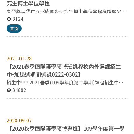
究生博士學位學程
東亞與現代世界形成國際研究生博士學位學程橫跨歷史、
文學與哲學三大領域，致力於推動深度的跨領域人文研
3124
究。學程以臺灣研究與中國研究為核心，從東亞視角出
置頂
發，深入探討傳統與現代之間的歷史轉變、思想文化特
色，以及東亞與世界的多重交流脈絡。 本學程擁有逾百位
來自中央研究院、國立政治大學與國立清華大學各研究單
位的優秀師資，提供豐富多元的課程內容與研究指導。除
了扎實的學術訓練，師資團隊亦重視學生的研究興趣發
2021-01-28
展，協助其培養獨立思考與創新研究的能力。 我們致力於
【2021春季國際漢學碩博班課程校內外選課招生
培養具備國際視野與學術專業的人文學術人才。所有錄取
中-加退選期間選課0222-0302】
學生皆可充分利用三校的豐富學術資源，並有機會獲得最
招生中!!!!! 2021春季(109學年度第二學期)課程招生中，
長五年的獎學金支持。 This interdisciplinary doctoral
課程資訊請見課程頁面點閱查看。 網羅國內外領域專長
34882
program integrates the fields of history, literature, and
學者，引領認識以台灣為主體，呈現東亞漢學研究多樣性
philosophy, with a strong emphasis on cross-
及研究觀點與方法，內容精彩可期 「中國社會文化史」
disciplinary research. Centered on Taiwan Studies and
(科目代號：153515001、100818001) 課程包括中國社會
Chinese Studies, the program adopts an East Asian
史的多重面向，如：女性、宗教文化、疾病醫療與社會生
perspective to explore historical transitions from
2020-09-07
活等。期待透過更多元、廣泛的觀點作為切入點，帶領學
tradition to modernity, cultural and intellectual
【2020秋季國際漢學碩博專班】109學年度第一學
員對於中國的歷史進程和時代風貌有更全面的認識並通曉
developments, and the multifaceted interactions