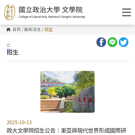
跳
到
主
要
內
容
首頁
/
最新消息
/
招生
區
塊
:::
:::
招生
2025-10-13
政大文學院招生公告：東亞與現代世界形成國際研