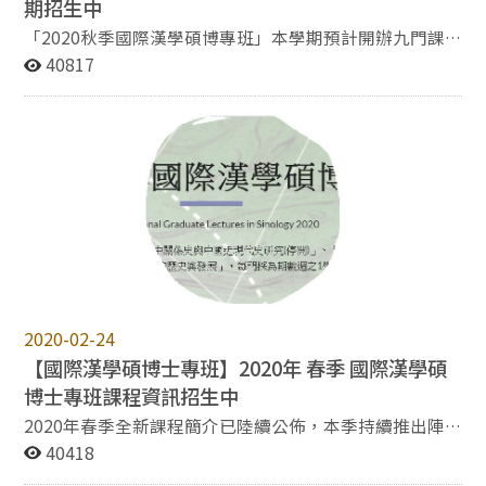
其各方面的歷史概況與發展。課程內容涵蓋中國歷史多層
期招生中
between East Asia and the wider world. The program is
面文化的特徵與演進，涉及中國的婚姻制度、婦女地位變
supported by a distinguished faculty of over 100
「2020秋季國際漢學碩博專班」本學期預計開辦九門課
化、風俗文化、城鄉生活、宗教與社會等議題。 「中國的
scholars from Academia Sinica, National Chengchi
程(1學分)招生中。 上述九門課程中有二門課程已於暑期
40817
傳統與現代」(科目代號：153516001、100817001) 課程
University, and National Tsing Hua University. It offers a
開設，另七門課程將於下半年度開設(四門課程已確認師
探討不斷變動的中國傳統與不斷變動的中國現代之間的關
wide range of courses and personalized academic
資，另三門課程尚待連繫)，開設情形說明如下： 一、二
係：兩者之間的緊張與互動，如何促成了種種歷史發展。
guidance. In addition to solid training in the
門課程已於暑期開畢完成： 1.「日本的中國論:日中關係
「醫療、身體與近代東亞文明」 (科目代號：
humanities, students are encouraged to develop their
史與中國近現代史研究」 2.「東亞危機時代下的知識份子
153513001、100821001) 課程從醫療與身體兩方面探究
research interests, cultivate independent thinking,
與思想」 二、四門課程科目招生中，請依本校選課程序
東亞（中、日、韓、臺）文明在近代面臨的挑戰與轉型。
and pursue original, cross-disciplinary research. Our
辦理：*依開課時間先後排序 1.近代西方思想在中國和台
當今全球正經歷疫情的嚴峻挑戰，本課程藉由性病管控、
goal is to nurture the next generation of humanistic
灣(100809001 / 153526001) 課程期程：9/30(三)1610-
傳統醫學與養生技法、精神醫學與精神分析等議題，一來
scholars with global perspectives and academic
1800至11/25(三)1610-1800 每週三下午 。 2.中國近代歷
探究醫療與養生如何推動近代東亞文明的變遷，再者尋求
excellence. All admitted students will have full access
史與文化(100808001 / 153525001/161808001 ) 課程期
國家與個人治理的知識基礎和文化資源。 詳見：國際漢學
to the rich academic resources of the three partner
程：10/06(二)1610-1900至10/19(一) 1610-1900 3.華夷
碩博士專班官網
institutions and may be awarded scholarships for up to
之間：近代東亞的族群問題 (100804001 / 153519001) 課
https://sites.google.com/mail2.nccu.tw/igls/year/2021
2020-02-24
five years. 網頁連結/ Website
程期程：11/2(一)至11/13(五) 4.近代東亞文明新秩序
【國際漢學碩博士專班】2020年 春季 國際漢學碩
link:https://eamw.mh.sinica.edu.tw 政大簡介連結/
(100813001/台史所) 課程期程：11/17(二)至11/26(四)
Discover NCCU (Video)
博士專班課程資訊招生中
三、三門課程待連繫： 1.東亞思想與文化 /因疫情因素，
https://www.youtube.com/watch?v=1ViR0M-UB3o ※
相關師資無法順利安排，經授課教師確認後，本專班擬辦
2020年春季全新課程簡介已陸續公佈，本季持續推出陣
線上申請/Online Application
理停開程序，在此，擬請各研究生協助於下週一(9/21)前
容堅強、內容精采課程，想參與精彩課程嗎? 本次全新課
40418
https://tigp.apps.sinica.edu.tw/
辦理退課作業，本專班謝謝各研究生之配合，期待未來課
程主要採為期數天共18小時之各1學分密集課程： 一、