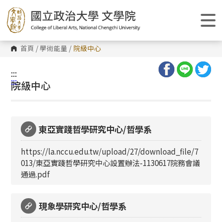
跳
到
主
要
內
容
首頁
/
學術能量
/
院級中心
區
塊
:::
:::
院級中心
東亞實踐哲學研究中心/哲學系
https://la.nccu.edu.tw/upload/27/download_file/7
013/東亞實踐哲學研究中心設置辦法-1130617院務會議
通過.pdf
現象學研究中心/哲學系