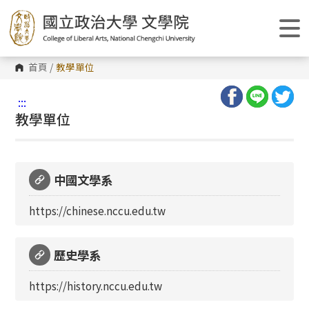
跳
到
主
要
內
容
首頁
/
教學單位
區
塊
:::
教學單位
中國文學系
https://chinese.nccu.edu.tw
歷史學系
https://history.nccu.edu.tw