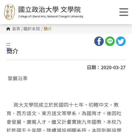
跳
到
主
要
內
容
首頁
/
關於本院
/
簡介
區
塊
:::
:::
簡介
日期：2020-03-27
發展沿革
政大文學院成立於民國四十七年，初轄中文、教
育、西方語文、東方語文等學系，為國育才。後因社
會發展，廣需人才，繼又計畫實施九年國教，本校乃
於民國五十年間，陸續增設相關系所，本院則新設歷