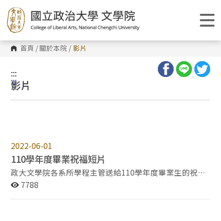
跳
到
主
要
內
容
首頁
/
關於本院
/
影片
區
塊
:::
:::
影片
2022-06-01
110學年度畢業祝福短片
政大文學院各系所學程主管送給110學年度畢業生的祝福
短片：https://youtu.be/S918hWBkTdE 祝所有畢業生 鵬
7788
程萬里 前程似錦！