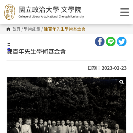
跳
到
主
要
內
容
首頁
/
學術能量
/
陳百年先生學術基金會
區
塊
:::
:::
陳百年先生學術基金會
日期：2023-02-23