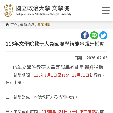
跳
到
主
要
內
容
首頁
/
最新消息
/
教師補助
區
塊
:::
:::
115年文學院教研人員國際學術能量躍升補助
日期：2026-02-03
115
年文學院教研人員國際學術能量躍升補助
一、補助期間：
115年1月1日至115年12月31日
執行者，
皆可申請。
二、補助對象：本院教研人員皆可申請。
三、申請截止時間：
115年8月31日（一）下午五點
以前