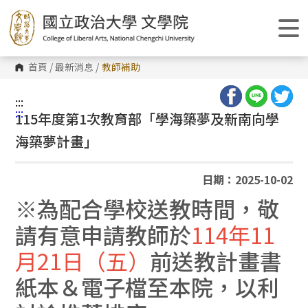
跳
到
主
要
內
容
首頁
/
最新消息
/
教師補助
區
塊
:::
:::
115年度第1次教育部「學海築夢及新南向學
海築夢計畫」
日期：2025-10-02
※為配合學校送教時間，敬
請有意申請教師於
114年11
月21日（五）
前送教計畫書
紙本＆電子檔至本院，以利