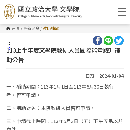
跳
到
主
要
內
容
首頁
/
最新消息
/
教師補助
區
塊
:::
:::
113上半年度文學院教研人員國際能量躍升補
助公告
日期：2024-01-04
一、補助期間：113年1月1日至113年6月30日執行
者，皆可申請。
二、補助對象：本院教研人員皆可申請。
三、申請截止時間：113年5月3日（五）下午五點以前
交件。