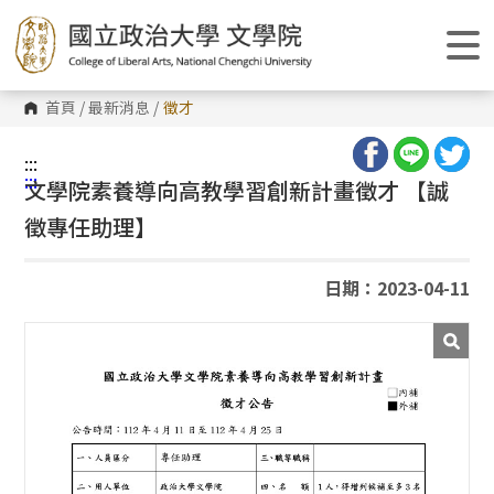
跳
到
主
要
內
容
首頁
/
最新消息
/
徵才
區
塊
:::
:::
文學院素養導向高教學習創新計畫徵才 【誠
徵專任助理】
日期：2023-04-11