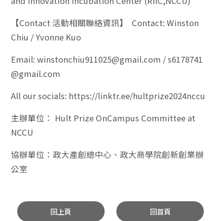
and Innovation Incubation Center (RIIC,NCCU)
【Contact 活動相關聯絡資訊】 Contact: Winston
Chiu / Yvonne Kuo
Email: winstonchiu911025@gmail.com / s6178741
@gmail.com
All our socials: https://linktr.ee/hultprize2024nccu
主辦單位： Hult Prize OnCampus Committee at
NCCU
協辦單位：政大產創總中心、政大商學院創新創業辦
公室
回上頁
回首頁