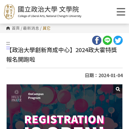
跳
到
主
要
內
容
首頁
/
最新消息
/
其它
區
塊
:::
:::
【政治大學創新育成中心】2024政大霍特獎
報名開跑啦
日期：2024-01-04