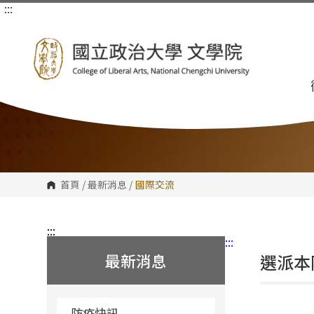
:::
跳
到
主
要
內
容
區
塊
首頁
/
最新消息
/
國際交流
:::
:::
最新消息
選派本
防疫快訊