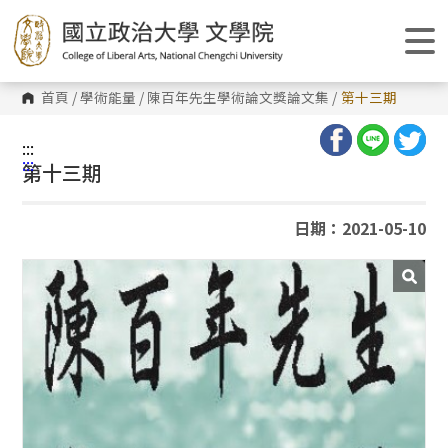
跳
到
主
要
內
容
首頁
/
學術能量
/
陳百年先生學術論文獎論文集
/
第十三期
區
塊
:::
:::
第十三期
日期：2021-05-10