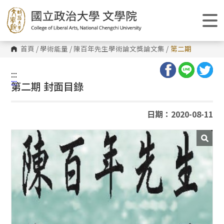
跳
到
主
要
內
容
首頁
/
學術能量
/
陳百年先生學術論文獎論文集
/
第二期
區
塊
:::
:::
第二期 封面目錄
日期：2020-08-11