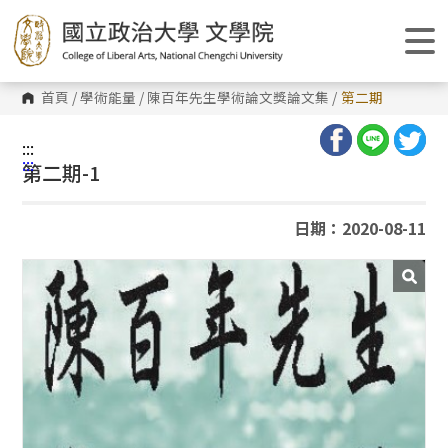
跳
到
主
要
內
容
首頁
/
學術能量
/
陳百年先生學術論文獎論文集
/
第二期
區
塊
:::
:::
第二期-1
日期：2020-08-11