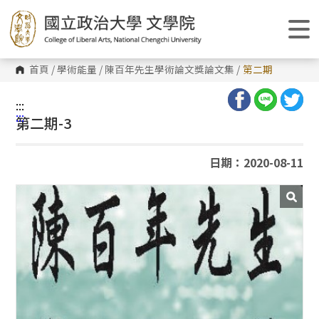
跳
到
主
要
內
容
首頁
/
學術能量
/
陳百年先生學術論文獎論文集
/
第二期
區
塊
:::
:::
第二期-3
日期：2020-08-11