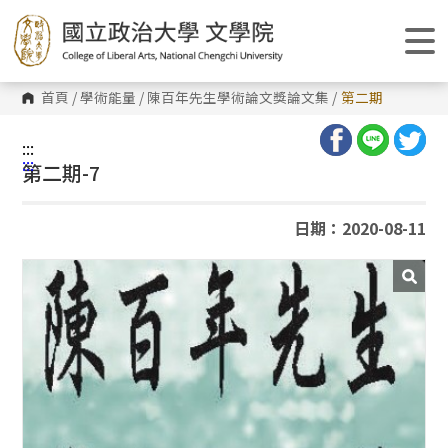
跳
到
主
要
內
容
首頁
/
學術能量
/
陳百年先生學術論文獎論文集
/
第二期
區
塊
:::
:::
第二期-7
日期：2020-08-11