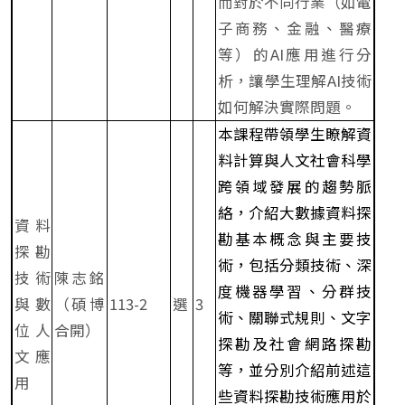
而對於不同行業（如電
子商務、金融、醫療
等）的AI應用進行分
析，讓學生理解AI技術
如何解決實際問題。
本課程帶領學生瞭解資
料計算與人文社會科學
跨領域發展的趨勢脈
絡，介紹大數據資料探
資料
勘基本概念與主要技
探勘
術，包括分類技術、深
技術
陳志銘
度機器學習、分群技
與數
（碩博
113-2
選
3
術、關聯式規則、文字
位人
合開）
探勘及社會網路探勘
文應
等，並分別介紹前述這
用
些資料探勘技術應用於