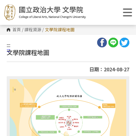
跳
到
主
要
內
容
首頁
/
課程資源
/
文學院課程地圖
區
塊
:::
:::
文學院課程地圖
日期：2024-08-27