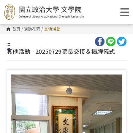
跳
到
主
要
內
容
首頁
/
活動花絮
/
其他活動
區
塊
:::
:::
其他活動 - 20250729院長交接＆揭牌儀式