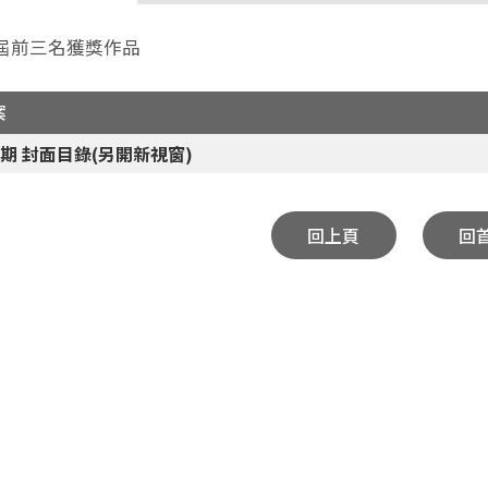
4屆前三名獲獎作品
案
期 封面目錄(另開新視窗)
回上頁
回