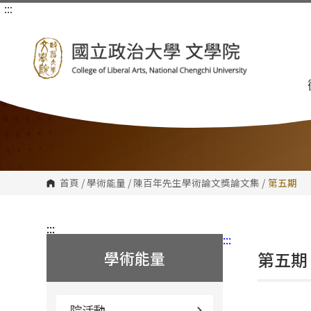
:::
跳
到
主
要
內
容
區
塊
首頁
/
學術能量
/
陳百年先生學術論文獎論文集
/
第五期
:::
:::
學術能量
第五期
院活動