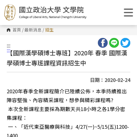
跳
到
主
要
內
容
首頁
/
最新消息
/
招生
區
塊
:::
:::
【國際漢學碩博士專班】2020年 春季 國際漢
學碩博士專班課程資訊招生中
日期：2020-02-24
2020年春季全新課程簡介已陸續公佈，本季持續推出
陣容堅強、內容精采課程，想參與精彩課程嗎?
本次全新課程主要採為期數天共18小時之各1學分密
集課程：
一、「近代東亞醫療與科技」4/27(一)~5/15(五)1200-
1400