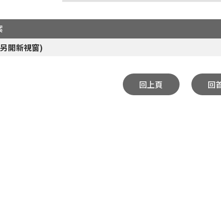
案
(另開新視窗)
回上頁
回