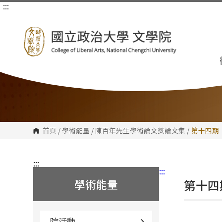
:::
跳
到
主
要
內
容
區
塊
首頁
/
學術能量
/
陳百年先生學術論文獎論文集
/
第十四期
:::
:::
學術能量
第十四
院活動